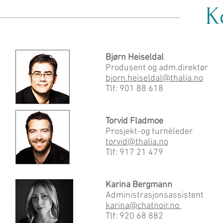
Ko
Bjørn Heiseldal
Produsent og adm.direktør
bjorn.heiseldal@thalia.no
Tlf: 901 88 618
Torvid Fladmoe
Prosjekt-og turnéleder
torvid@thalia.no
Tlf: 917 21 479
Karina Bergmann
Administrasjo
nsassistent
karina@chatnoir.no
Tlf: 920
68 882