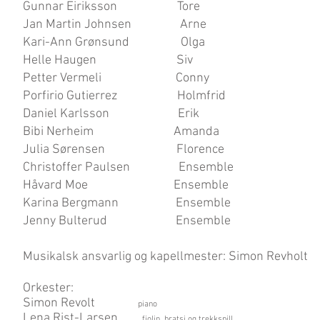
Gunnar Eiriksson Tore
Jan Martin Johnsen Arne
Kari-Ann Grønsund Olga
Helle Haugen Siv
Petter Vermeli Conny
Porfirio Gutierrez Holmfrid
Daniel Karlsson Erik
Bibi Nerheim Amanda
Julia Sørensen Florence
Christoffer Paulsen Ensem
ble
Håvard Moe Ensemble
Karina Bergmann Ensemble
Jenny Bulterud Ensemble
Musikalsk ansvarlig og kapellmester: Simon Revholt
Orkester:
Simon Revolt
piano
Lena Rist-Larsen
fiolin, bratsj og trekkspill