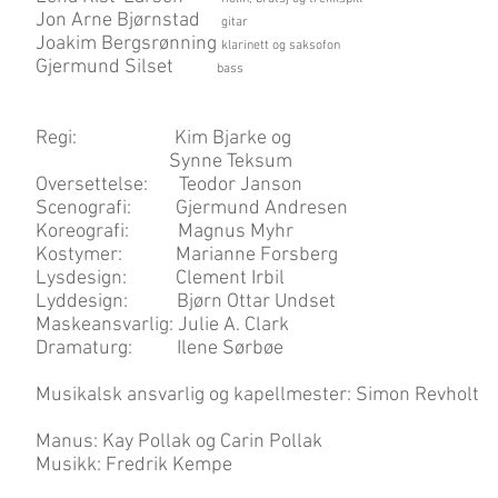
Jon Arne Bjørnstad
gitar
Joakim Bergsrønning
klarinett og saksofon
Gjermund Silset
bass
Regi: Kim Bjarke og
Synne Teksum
Oversettelse: Teodor Janson
Scenografi: Gjermund Andresen
Koreografi: Magnus Myhr
Kostymer: Marianne Forsberg
Lysdesign: Clement Irbil
Lyddesign: Bjørn Ottar Undset
Maskeansvarlig: Julie A. Clark
Dramaturg: Ilene Sørbøe
Musikalsk ansvarlig og kapellmester: Simon Revholt
Manus: Kay Pollak og Carin Pollak
Musikk: Fredrik Kempe